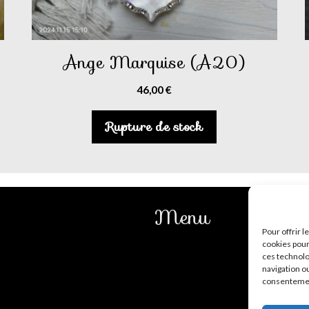
Ange Marquise (A20)
46,00
€
Rupture de stock
Menu
Pour offrir 
cookies pour
Mentions légales
ces technolo
navigation ou
CGV
consentement
Contact