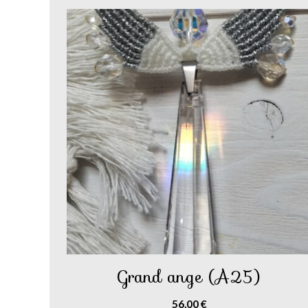
Grand ange (A25)
56,00
€