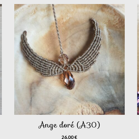
Ange doré (A30)
26,00
€