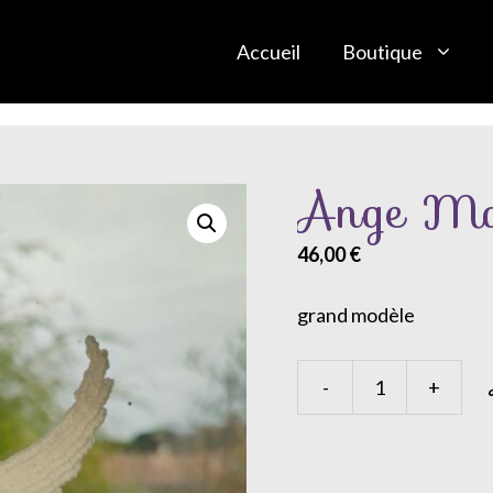
Accueil
Boutique
Ange Ma
46,00
€
grand modèle
-
+
quantité
de
Ange