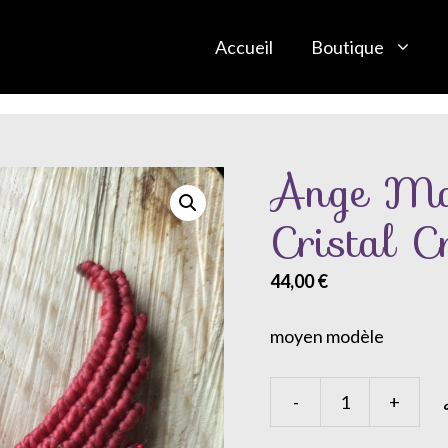
Accueil
Boutique
Ange Ma
Cristal 
44,00
€
moyen modèle
-
+
quantité
de