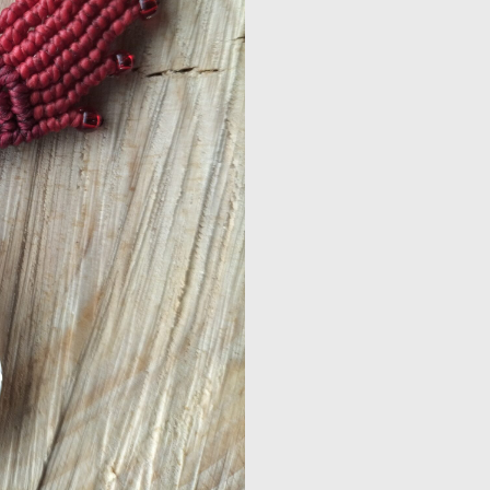
Ange
Marquise
avec
Cristal
Crack
(A35)