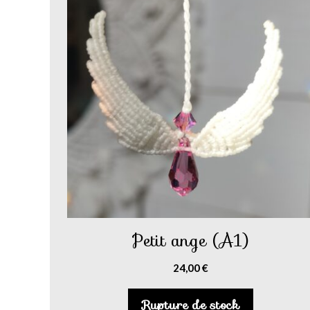
Petit ange (A1)
24,00
€
Rupture de stock