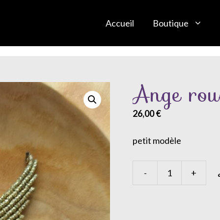
Accueil
Boutique
Ange ro
26,00
€
petit modèle
-
+
quantité
de
Ange