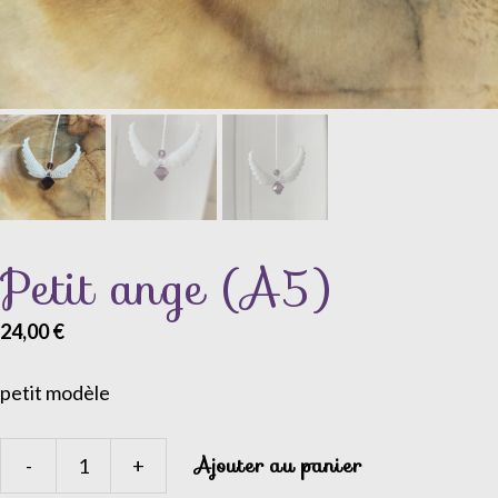
Petit ange (A5)
24,00
€
petit modèle
Ajouter au panier
-
+
quantité