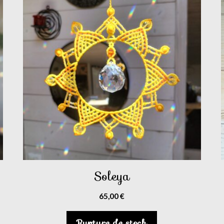
Soleya
65,00
€
Rupture de stock