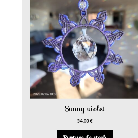
Sunny violet
34,00
€
Rupture de stock