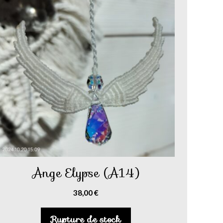
Ange Elypse (A14)
38,00
€
Rupture de stock