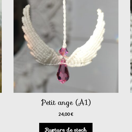
Petit ange (A1)
24,00
€
Rupture de stock