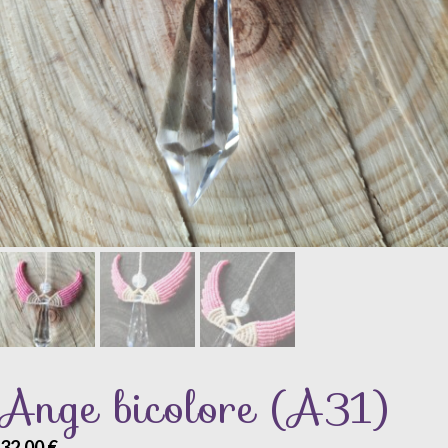
Ange bicolore (A31)
32,00
€