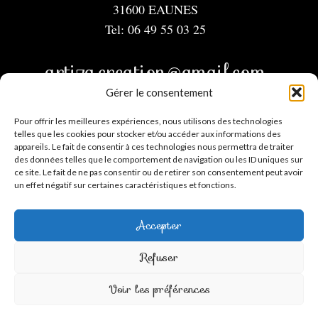
31600 EAUNES
Tel: 06 49 55 03 25
artiza.creation@gmail.com
Gérer le consentement
Menu
Pour offrir les meilleures expériences, nous utilisons des technologies
telles que les cookies pour stocker et/ou accéder aux informations des
appareils. Le fait de consentir à ces technologies nous permettra de traiter
Mentions légales
des données telles que le comportement de navigation ou les ID uniques sur
CGV
ce site. Le fait de ne pas consentir ou de retirer son consentement peut avoir
un effet négatif sur certaines caractéristiques et fonctions.
Contact
Mon compte
Accepter
Suivez-moi
Refuser
Facebook
Instagram
TikTok
Voir les préférences