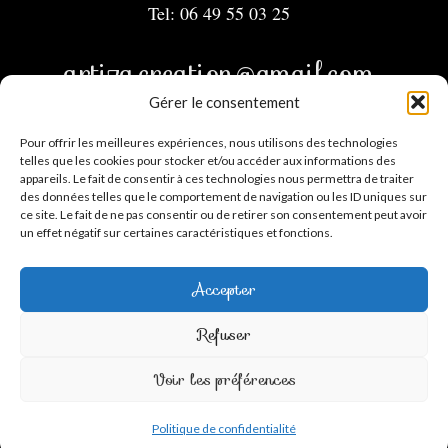
Tel: 06 49 55 03 25
artiza.creation@gmail.com
Gérer le consentement
Menu
Pour offrir les meilleures expériences, nous utilisons des technologies
telles que les cookies pour stocker et/ou accéder aux informations des
appareils. Le fait de consentir à ces technologies nous permettra de traiter
Mentions légales
des données telles que le comportement de navigation ou les ID uniques sur
CGV
ce site. Le fait de ne pas consentir ou de retirer son consentement peut avoir
un effet négatif sur certaines caractéristiques et fonctions.
Contact
Mon compte
Accepter
Suivez-moi
Refuser
Facebook
Instagram
TikTok
Voir les préférences
Politique de confidentialité