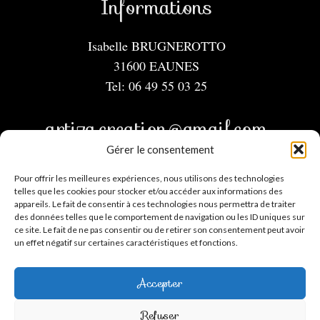
Informations
Isabelle BRUGNEROTTO
31600 EAUNES
Tel: 06 49 55 03 25
artiza.creation@gmail.com
Gérer le consentement
Menu
Pour offrir les meilleures expériences, nous utilisons des technologies
telles que les cookies pour stocker et/ou accéder aux informations des
appareils. Le fait de consentir à ces technologies nous permettra de traiter
Mentions légales
des données telles que le comportement de navigation ou les ID uniques sur
CGV
ce site. Le fait de ne pas consentir ou de retirer son consentement peut avoir
un effet négatif sur certaines caractéristiques et fonctions.
Contact
Mon compte
Accepter
Suivez-moi
Refuser